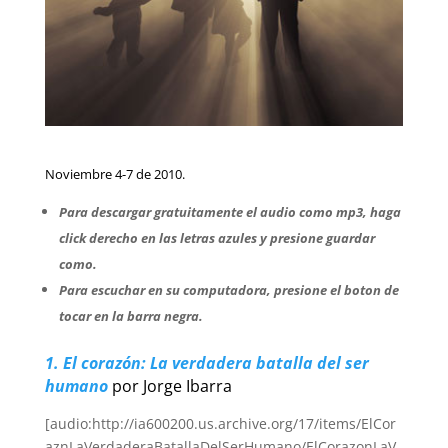
Noviembre 4-7 de 2010.
Para descargar gratuitamente el audio como mp3, haga
click derecho en las letras azules y presione guardar
como.
Para escuchar en su computadora, presione el boton de
tocar en la barra negra.
1. El corazón: La verdadera batalla del ser
humano
por Jorge Ibarra
[audio:http://ia600200.us.archive.org/17/items/ElCor
aznLaVerdaderaBatallaDelSerHumano/ElCorazonLaV