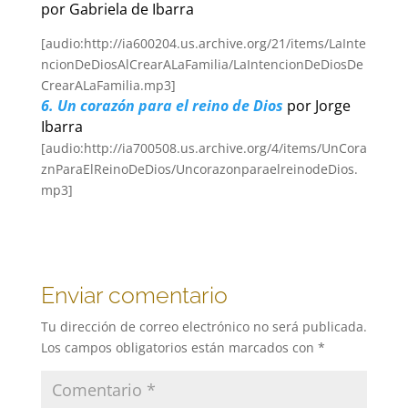
por Gabriela de Ibarra
[audio:http://ia600204.us.archive.org/21/items/LaInte
ncionDeDiosAlCrearALaFamilia/LaIntencionDeDiosDe
CrearALaFamilia.mp3]
6. Un corazón para el reino de Dios
por Jorge
Ibarra
[audio:http://ia700508.us.archive.org/4/items/UnCora
znParaElReinoDeDios/UncorazonparaelreinodeDios.
mp3]
Enviar comentario
Tu dirección de correo electrónico no será publicada.
Los campos obligatorios están marcados con
*