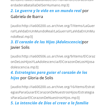
erdaderaBatallaDelSerHumano.mp3]
2. La guerra y la vida en un mundo real
por
Gabriela de Ibarra
[audio:http://ia600200.us.archive.org/7/items/LaGuer
raYLaVidaEnUnMundoReal/LaGuerraYLaVidaEnUnMu
ndoReal.mp3]
3. El corazón de los Hijos (Adolescencia)
por
Javier Solis
[audio:http://ia600506.us.archive.org/9/items/ElCoraz
onDeLosHijosYLaAdolescencia/ElCorazonDeLosHijosa
dolescencia.mp3]
4. Estrategias para guiar el corazón de los
hijos
por Gloria de Solis
[audio:http://ia600200.us.archive.org/16/items/Estrat
egiasParaGuiarElCorazonDeNuestrosHijos/Estrategia
sParaGuiarElCorazonDeNuestrosHijos.mp3]
5. La intención de Dios al crear a la familia