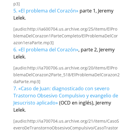
p3]
5. «El problema del Corazón»
parte 1, Jeremy
Lelek.
[audio:http://ia600704.us.archive.org/25/items/ElPro
blemaDelCorazon1ParteCompleto/ElProblemaDelCor
azon1eraParte.mp3]
6. «El problema del Corazón»
, parte 2, Jeremy
Lelek.
[audio:http://ia700706.us.archive.org/20/items/ElPro
blemaDelCorazon2Parte_518/ElProblemaDelCorazon2
daParte.mp3]
7. «Caso de Juan: diagnosticado con severo
Trastorno Obsesivo Compulsivo y evangelio de
Jesucristo aplicado»
(OCD en inglés), Jeremy
Lelek.
[audio:http://ia700704.us.archive.org/21/items/CasoS
everoDeTranstornoObsesivoCompulsivo/CasoTrastor