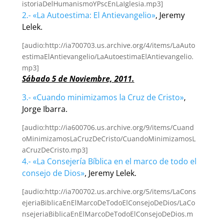
istoriaDelHumanismoYPscEnLaIglesia.mp3]
2.- «La Autoestima: El Antievangelio»
, Jeremy
Lelek.
[audio:http://ia700703.us.archive.org/4/items/LaAuto
estimaElAntievangelio/LaAutoestimaElAntievangelio.
mp3]
Sábado 5 de Noviembre, 2011.
3.- «Cuando minimizamos la Cruz de Cristo»
,
Jorge Ibarra.
[audio:http://ia600706.us.archive.org/9/items/Cuand
oMinimizamosLaCruzDeCristo/CuandoMinimizamosL
aCruzDeCristo.mp3]
4.- «La Consejería Bíblica en el marco de todo el
consejo de Dios»
, Jeremy Lelek.
[audio:http://ia700702.us.archive.org/5/items/LaCons
ejeriaBiblicaEnElMarcoDeTodoElConsejoDeDios/LaCo
nsejeriaBiblicaEnElMarcoDeTodoElConsejoDeDios.m