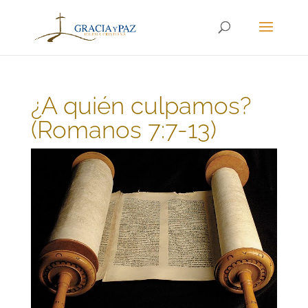
¿A quién culpamos?
(Romanos 7:7-13)