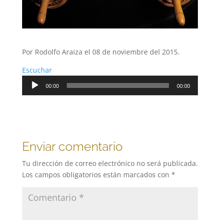
Por Rodolfo Araiza el 08 de noviembre del 2015.
Escuchar
Reproductor
00:00
00:00
de
audio
Enviar comentario
Tu dirección de correo electrónico no será publicada.
Los campos obligatorios están marcados con
*