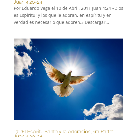
Juan 4:20-24
Por Eduardo Vega el 10 de Abril, 2011 Juan 4:24 «Dios
es Espíritu; y los que le adoran, en espíritu y en
verdad es necesario que adoren.» Descargar...
17. "El Espíritu Santo y la Adoración, 1ra Parte" -
Juan 4:20-24