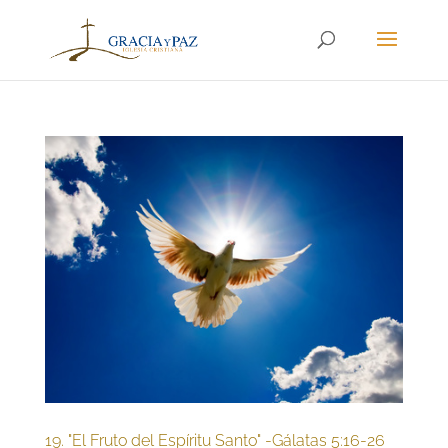
19. "El Fruto del Espíritu Santo" -Gálatas 5:16-26