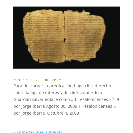
Serie: 1 Tesalonicenses
Para descargar la predicación haga click derecho
sobre la liga de interés y de click izquierdo a
Guardar/Salvar enlace como… 1 Tesalonicenses 2:1-9
por Jorge Ibarra Agosto 30, 2009 1 Tesalonicenses 5
por Jorge Ibarra, Octubre 4, 2009
« Entradas más antiguas