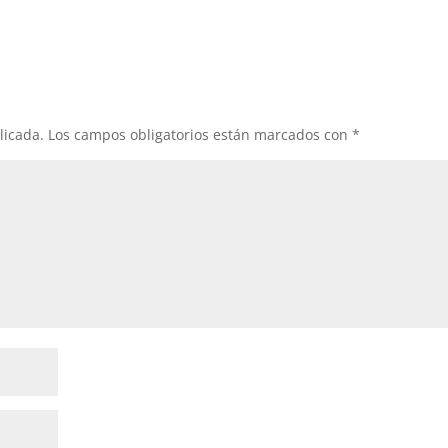
teclas
de
flech
arrib
para
aume
licada.
Los campos obligatorios están marcados con
*
o
dismi
el
volum